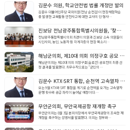
김문수 의원, 학교안전법 법률 개정안 발의
김문수 더불어민주당 국회의원(전남 순천갑)이 현장체험학습
중 발생한 교육활동 안전사고에 대한 교사의 민·형사…
진보당 전남광주통합특별시의원들, ‘찾아가는 시민 간담회’
전남광주통합특별시의회 최경미 의원과 진보당 소속 의원들이
시민사회, 농민, 노동자 등 각계각층의 현장 목소리…
해남군의회, 제10대 의회 의정구호 공모 최우수작 선정
해남군의회는 제10대 의회 의정구호(슬로건) 공모전의 최종 선
정 결과를 발표했다. 최우수작으로는 “군민의 …
김문수 KTX·SRT 통합, 순천역 고속열차 주중 7, 주말 9회 증편
오는 9월 KTX와 SRT 통합을 계기로 순천역을 오가는 고속열차
운행 횟수와 공급 좌석이 늘어날 예정이다.…
무안군의회, 무안국제공항 재개항 촉구
무안군의회는 8월 3일 본회의장에서 무안국제공항의 조속한 재
개항을 촉구하는 성명서를 발표했다. 의회는 정부와…