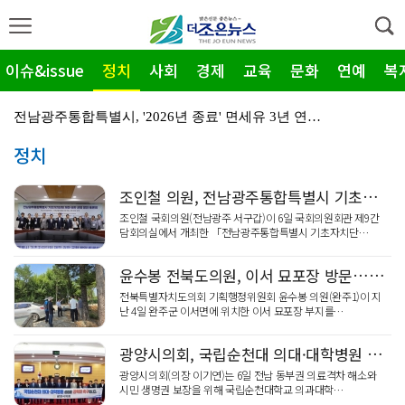
이슈&issue
정치
사회
경제
교육
문화
연예
복
전남광주통합특별시, '2026년 종료' 면세유 3년 연…
정치
전남광주특별시 '영농형태양광' 시동… 시·군 협력 간담…
신안군-울릉군, '국토외곽 섬' 살린다… 공동 대응 강…
조인철 의원, 전남광주통합특별시 기초단체 재정·권한 균형 토론회
영암군, '혁신공감 특강' 개최…우원식 등 3회 강연
조인철 국회의원(전남광주 서구갑)이 6일 국회의원회관 제9간
담회의실에서 개최한 「전남광주통합특별시 기초자치단…
장성군, 평생학습센터 '활짝'…총 14곳 거점 확대
윤수봉 전북도의원, 이서 묘포장 방문…활용 방안 논의
영암 대불렉시안, 임대보증금 보증 가입 완료…'주거 안…
전북특별자치도의회 기획행정위원회 윤수봉 의원(완주1)이 지
난 4일 완주군 이서면에 위치한 이서 묘포장 부지를…
전남광주특별시 광산구, 여름 '식중독 비상' 예방 캠페…
광양시의회, 국립순천대 의대·대학병원 조속 설립 성명
'영암군 가스판매협회', "미래 인재" 300만 원 장…
광양시의회(의장 이기연)는 6일 전남 동부권 의료격차 해소와
영암군민속씨름단 '영민씨', 111회 우승…영암 대표 …
시민 생명권 보장을 위해 국립순천대학교 의과대학…