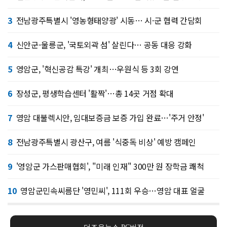
3
전남광주특별시 '영농형태양광' 시동… 시·군 협력 간담회
4
신안군-울릉군, '국토외곽 섬' 살린다… 공동 대응 강화
5
영암군, '혁신공감 특강' 개최…우원식 등 3회 강연
6
장성군, 평생학습센터 '활짝'…총 14곳 거점 확대
7
영암 대불렉시안, 임대보증금 보증 가입 완료…'주거 안정'
8
전남광주특별시 광산구, 여름 '식중독 비상' 예방 캠페인
9
'영암군 가스판매협회', "미래 인재" 300만 원 장학금 쾌척
10
영암군민속씨름단 '영민씨', 111회 우승…영암 대표 얼굴