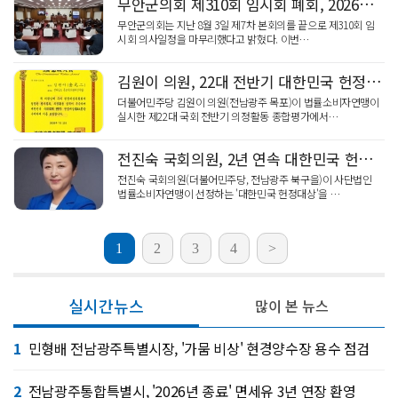
무안군의회 제310회 임시회 폐회, 2026년 군정보고 심의
무안군의회는 지난 8월 3일 제7차 본회의를 끝으로 제310회 임
시회 의사일정을 마무리했다고 밝혔다. 이번…
김원이 의원, 22대 전반기 대한민국 헌정대상 수상…종합 4위
더불어민주당 김원이 의원(전남광주 목포)이 법률소비자연맹이
실시한 제22대 국회 전반기 의정활동 종합평가에서…
전진숙 국회의원, 2년 연속 대한민국 헌정대상 수상
전진숙 국회의원(더불어민주당, 전남광주 북구을)이 사단법인
법률소비자연맹이 선정하는 '대한민국 헌정대상'을 …
1
2
3
4
>
실시간뉴스
많이 본 뉴스
1
민형배 전남광주특별시장, '가뭄 비상' 현경양수장 용수 점검
2
전남광주통합특별시, '2026년 종료' 면세유 3년 연장 환영