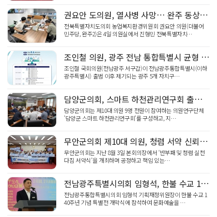
민형배 전남광주특별시장, '가뭄 비상' 현경양수장 용수…
권요안 도의원, 열사병 사망… 완주 동상면 119안전센터 시급
전북특별자치도의회 농업복지환경위원회 권요안 의원(더불어
민주당, 완주2)은 4일 의원실에서 진형민 전북특별자치…
조인철 의원, 광주 전남 통합특별시 균형 토론회 8월 6일
조인철 국회의원(전남광주 서구갑)이 전남광주통합특별시(이하
광주특별시) 출범 이후 제기되는 광주 5개 자치구…
담양군의회, 스마트 하천관리연구회 출범∙용역 착수
담양군의회는 제10대 의원 9명 전원이 참여하는 의원연구단체
'담양군 스마트 하천관리연구회'를 구성하고, 지…
무안군의회 제10대 의원, 청렴 서약 신뢰 의정 다짐
무안군의회는 지난 8월 3일 본회의장에서 ‘반부패 및 청렴 실천
다짐 서약식’을 개최하며 공정하고 책임 있는…
전남광주특별시의회 임형석, 한불 수교 140주년 특별전 개막식
전남광주통합특별시의회 임형석 기획재정위원장이 한불 수교 1
40주년 기념 특별전 개막식에 참석하여 문화예술을 …