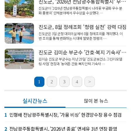
진도군, '2026년 전남광주통합특별시' 무궁화 품평회 우수상
진도군이 '2026년 전남광주통합특별시 나라꽃 무궁화 우수 분
화 품평회' 단체분야에서 우수상을 수상했다. …
진도군, 8월 정례조회 '청렴 실천' 강력 다짐
진도군은 3일 군청 대회의실에서 8월 정례조회를 개최했다. 이
번 조회를 통해 변화하는 시대에 발맞춘 청렴의 …
진도군 김미순 부군수 '간호·복지 기숙사' 현장 안전 점검
김미순 진도군 부군수는 지난 29일 '진도군보건소 그린리모델
링 사업' 현장과 '농어촌 간호·복지인력 기숙사 …
1
2
3
4
>
실시간뉴스
많이 본 뉴스
1
민형배 전남광주특별시장, '가뭄 비상' 현경양수장 용수 점검
2
전남광주통합특별시, '2026년 종료' 면세유 3년 연장 환영