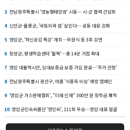
3
전남광주특별시 '영농형태양광' 시동… 시·군 협력 간담회
4
신안군-울릉군, '국토외곽 섬' 살린다… 공동 대응 강화
5
영암군, '혁신공감 특강' 개최…우원식 등 3회 강연
6
장성군, 평생학습센터 '활짝'…총 14곳 거점 확대
7
영암 대불렉시안, 임대보증금 보증 가입 완료…'주거 안정'
8
전남광주특별시 광산구, 여름 '식중독 비상' 예방 캠페인
9
'영암군 가스판매협회', "미래 인재" 300만 원 장학금 쾌척
10
영암군민속씨름단 '영민씨', 111회 우승…영암 대표 얼굴