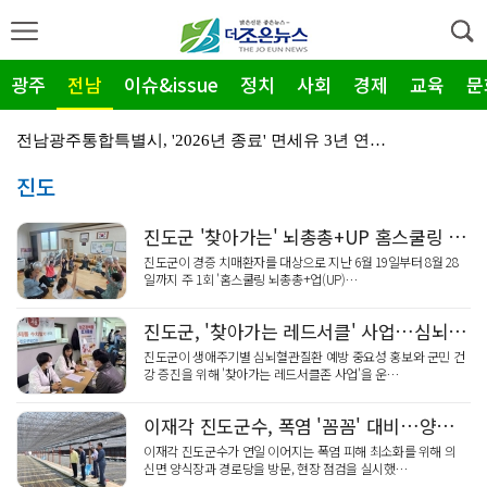
광주
전남
이슈&issue
정치
사회
경제
교육
문
전남광주통합특별시, '2026년 종료' 면세유 3년 연…
진도
전남광주특별시 '영농형태양광' 시동… 시·군 협력 간담…
신안군-울릉군, '국토외곽 섬' 살린다… 공동 대응 강…
진도군 '찾아가는' 뇌총총+UP 홈스쿨링 운영
영암군, '혁신공감 특강' 개최…우원식 등 3회 강연
진도군이 경증 치매환자를 대상으로 지난 6월 19일부터 8월 28
일까지 주 1회 '홈스쿨링 뇌총총+업(UP)…
장성군, 평생학습센터 '활짝'…총 14곳 거점 확대
진도군, '찾아가는 레드서클' 사업…심뇌혈관 예방 총력
영암 대불렉시안, 임대보증금 보증 가입 완료…'주거 안…
진도군이 생애주기별 심뇌혈관질환 예방 중요성 홍보와 군민 건
강 증진을 위해 '찾아가는 레드서클존 사업'을 운…
전남광주특별시 광산구, 여름 '식중독 비상' 예방 캠페…
이재각 진도군수, 폭염 '꼼꼼' 대비…양식장·경로당 점검
'영암군 가스판매협회', "미래 인재" 300만 원 장…
이재각 진도군수가 연일 이어지는 폭염 피해 최소화를 위해 의
영암군민속씨름단 '영민씨', 111회 우승…영암 대표 …
신면 양식장과 경로당을 방문, 현장 점검을 실시했…