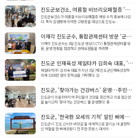
민형배 전남광주특별시장, '가뭄 비상' 현경양수장 용수…
진도군보건소, 여름철 비브리오패혈증 '어르신' 예방 총력
진도군보건소가 여름철 비브리오패혈증 예방 수칙 홍보에 나섰
다. 특히 감염병에 취약한 고령층을 대상으로 진도노…
이재각 진도군수, 통합관제센터 방문 '군민 안전 최일선'
이재각 진도군수는 4일 진도군 영상(CCTV) 통합관제센터를 방
문, 운영 현황을 점검하고 관제요원들을 격려했…
진도군 인재육성 제일타카 김희숙 대표, '통큰' 장학금 쾌척
제일타카(주) 김희숙 대표가 지난 3일 (재)진도군인재육성장학
회에 3,000만 원의 장학금을 기탁했다. 김…
진도군, '찾아가는 건강버스' 운영…주민 건강 활짝!
진도군이 의료취약지역 주민들의 건강을 증진하고 의료 접근성
을 높이고자 '찾아가는 건강버스'를 운영했다. 총…
진도군, '한국판 모세의 기적' 알린 삐에르랑디 흉상
진도군이 ‘진도 신비의 바닷길’을 세계적으로 알리는 데 결정적
인 역할을 한 삐에르랑디 전 주한 프랑스 대사의…