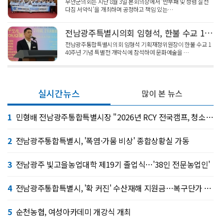
무안군의회는 지난 8월 3일 본회의장에서 ‘반부패 및 청렴 실천
다짐 서약식’을 개최하며 공정하고 책임 있는…
전남광주특별시의회 임형석, 한불 수교 140주년 특별전 개막식
전남광주통합특별시의회 임형석 기획재정위원장이 한불 수교 1
40주년 기념 특별전 개막식에 참석하여 문화예술을 …
실시간뉴스
많이 본 뉴스
1
민형배 전남광주통합특별시장 "2026년 RCY 전국캠프, 청소년 격려"
2
전남광주통합특별시, '폭염·가뭄 비상' 종합상황실 가동
3
전남광주 빛고을농업대학 제19기 졸업식…'38인 전문농업인'
4
전남광주통합특별시, '확 커진' 수산재해 지원금…복구단가 현실화
5
순천농협, 여성아카데미 개강식 개최