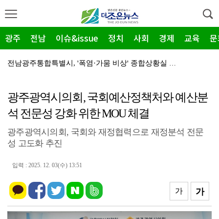
광주
전남
이슈&issue
정치
사회
경제
교육
문
전남광주통합특별시, '폭염·가뭄 비상' 종합상황실 가동
전남광주 빛고을농업대학 제19기 졸업식…'38인 전문농…
광주광역시의회, 국회예산정책처와 예산분
전남광주통합특별시, '확 커진' 수산재해 지원금…복구단…
석 전문성 강화 위한 MOU 체결
순천농협, 여성아카데미 개강식 개최
광주광역시의회, 국회와 재정협력으로 재정분석 전문
2026여수세계섬박람회, 클라이온·하이퍼바벨 1.38억…
성 고도화 추진
국립순천대, 2026년 '미래 먹거리' 이차전지 견학 …
입력 : 2025. 12. 03(수) 13:51
전라남도청소년미래재단, 영호남 초광역 ESG: 플라스틱…
2026 여수세계섬박람회 D-30, 진모지구 주행사장 …
가
가
법무부 2026년도 상반기 성과, 하반기 정책 보고