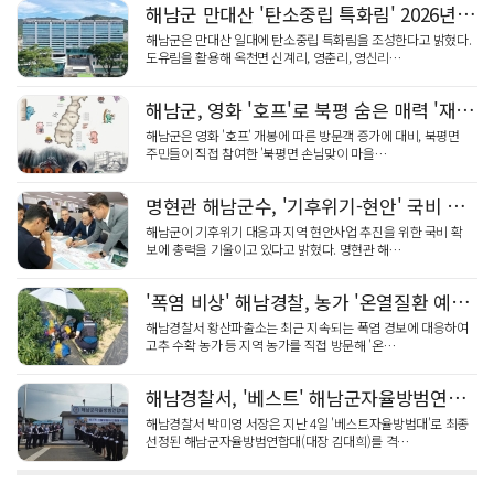
해남군 만대산 '탄소중립 특화림' 2026년까지 조성
해남군은 만대산 일대에 탄소중립 특화림을 조성한다고 밝혔다.
도유림을 활용해 옥천면 신계리, 영춘리, 영신리…
해남군, 영화 '호프'로 북평 숨은 매력 '재발견'
해남군은 영화 '호프' 개봉에 따른 방문객 증가에 대비, 북평면
주민들이 직접 참여한 '북평면 손님맞이 마을…
명현관 해남군수, '기후위기-현안' 국비 총력… "미래 핵심"
해남군이 기후위기 대응과 지역 현안사업 추진을 위한 국비 확
보에 총력을 기울이고 있다고 밝혔다. 명현관 해…
'폭염 비상' 해남경찰, 농가 '온열질환 예방' 순찰 강화
해남경찰서 황산파출소는 최근 지속되는 폭염 경보에 대응하여
고추 수확 농가 등 지역 농가를 직접 방문해 '온…
해남경찰서, '베스트' 해남군자율방범연합대 인증패 수여
해남경찰서 박미영 서장은 지난 4일 '베스트자율방범대'로 최종
선정된 해남군자율방범연합대(대장 김대희)를 격…