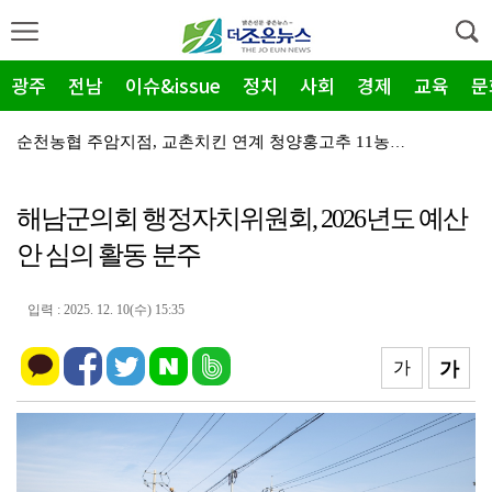
광주
전남
이슈&issue
정치
사회
경제
교육
문
순천농협 주암지점, 교촌치킨 연계 청양홍고추 11농가 …
장흥군, 폭염·가뭄 '긴급 대책회의' 개최... "피해…
해남군의회 행정자치위원회, 2026년도 예산
광주지방보훈청, 백범 김구 150주년: 청렴·적극행정 …
안 심의 활동 분주
전남광주특별시, 해남 '400MW 태양광' 착공…SK하…
농어촌공사 전남본부, 2026년 전남광주 통합특별시 워…
입력 : 2025. 12. 10(수) 15:35
전남광주특별시 '폭염 비상', 온열질환 고위험군 특별 …
가
가
(재)전라남도청소년미래재단, 아동·청소년 범죄예방 캠페…
영암 가뭄 '비상'… 서삼석 농해수위원장, 현장 점검
광양시 광영도서관, "AI 작가" 길 위의 인문학