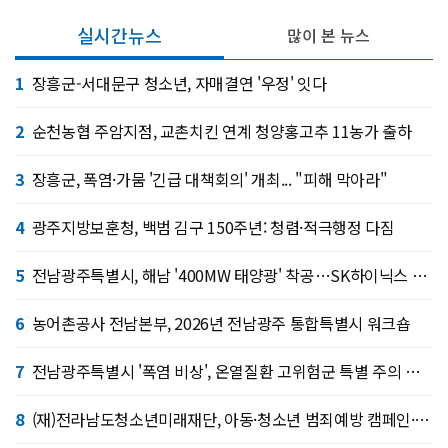
실시간뉴스
많이 본 뉴스
1
장흥군-서대문구 청소년, 자매결연 '우정' 잇다
2
순천농협 주암지점, 교촌치킨 연계 청양홍고추 11농가 출하
3
장흥군, 폭염·가뭄 '긴급 대책회의' 개최... "피해 막아라"
4
광주지방보훈청, 백범 김구 150주년: 청렴·적극행정 다짐
5
전남광주특별시, 해남 '400MW 태양광' 착공…SK하이닉스 공급
6
농어촌공사 전남본부, 2026년 전남광주 통합특별시 워크숍
7
전남광주특별시 '폭염 비상', 온열질환 고위험군 특별 주의 당부
8
(재)전라남도청소년미래재단, 아동·청소년 범죄예방 캠페인·연합 아웃리치