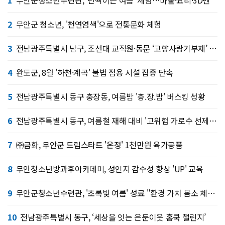
2
무안군 청소년, '천연염색'으로 전통문화 체험
3
전남광주특별시 남구, 조선대 교직원·동문 ‘고향사랑기부제’ 협약
4
완도군, 8월 '하천·계곡' 불법 점용 시설 집중 단속
5
전남광주특별시 동구 충장동, 여름밤 '충.장.밤' 버스킹 성황
6
전남광주특별시 동구, 여름철 재해 대비 '고위험 가로수 선제 정비'
7
㈜금화, 무안군 드림스타트 '온정' 1천만원 육가공품
8
무안청소년방과후아카데미, 성인지 감수성 향상 'UP' 교육
9
무안군청소년수련관, '초록빛 여름' 성료 "환경 가치 몸소 체험"
10
전남광주특별시 동구, ‘세상을 잇는 은둔이웃 홈쿡 챌린지’