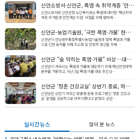
신안소방서·신안군, 폭염 속 취약계층 '안전 돌봄' 간담회
신안소방서와 신안군청 노인복지과는 폭염에 대비한 '재난취약
계층 주거환경 안전개선 지원' 사업을 위해 협력에 …
신안군-농업기술원, '극한 폭염·가뭄' 현장점검 돌입
신안군이 전남광주통합특별시농업기술원과 함께 폭염과 가뭄
으로 인한 농작물 피해 최소화 및 안정적 생산을 위해 …
신안군 "숨 막히는 폭염·가뭄" 비상…대책회의 가동
신안군이 계속되는 폭염과 가뭄에 대응하기 위해 재난안전대책
본부를 가동하고, 지난 3일 폭염·가뭄 대응 추진상…
신안군 '청춘 건강교실' 상반기 종료, 하반기 국비 스포츠교실 '스타트'
신안군은 상반기 어르신 맞춤형 운동 프로그램인 ‘청춘 건강교
실’ 운영을 성공적으로 마무리했다고 밝혔다. 군은…
실시간뉴스
많이 본 뉴스
1
무안군청소년수련관, '반짝이는 여름' 체험…마술·요리·3D펜