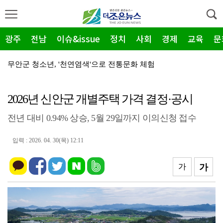
광주
전남
이슈&issue
정치
사회
경제
교육
문
무안군 청소년, '천연염색'으로 전통문화 체험
전남광주특별시 남구, 조선대 교직원·동문 ‘고향사랑기부…
2026년 신안군 개별주택 가격 결정·공시
완도군, 8월 '하천·계곡' 불법 점용 시설 집중 단속
전년 대비 0.94% 상승, 5월 29일까지 이의신청 접수
전남광주특별시 동구 충장동, 여름밤 '충.장.밤' 버스…
전남광주특별시 동구, 여름철 재해 대비 '고위험 가로수…
입력 : 2026. 04. 30(목) 12:11
㈜금화, 무안군 드림스타트 '온정' 1천만원 육가공품
가
가
무안청소년방과후아카데미, 성인지 감수성 향상 'UP' …
무안군청소년수련관, '초록빛 여름' 성료 "환경 가치 …
전남광주특별시 동구, ‘세상을 잇는 은둔이웃 홈쿡 챌린…